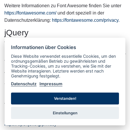
Weitere Informationen zu Font Awesome finden Sie unter
https://fontawesome.com/
und dort speziell in der
Datenschutzerklärung:
https://fontawesome.com/privacy
.
jQuery
Was ist jQuery?
Informationen über Cookies
Dienst, der den Zugriff auf eine JavaScript-Bibliothek zur
Diese Website verwendet essentielle Cookies, um den
ordnungsgemäßen Betrieb zu gewährleisten und
Verwendung auf dieser Webseite ermöglicht
Tracking-Cookies, um zu verstehen, wie Sie mit der
Website interagieren. Letztere werden erst nach
Wer verarbeitet Ihre Daten?
Genehmigung festgelegt.
Datenschutz
Impressum
The OpenJS Foundation, 548 Market St, PMB 57274, San
Francisco, California, USA
Verstanden!
Wo finden Sie weitere Informationen über den
Datenschutz bei jQuery?
Einstellungen
https://openjsf.org/privacy